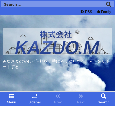
RSS
Feedly
みなさまの安心と信頼を一番に考え稔りあるくらしをサポ
ートする
Menu
Sidebar
Prev
Next
Search