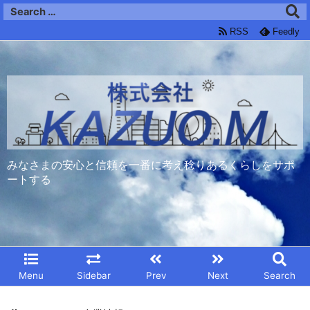
RSS
Feedly
みなさまの安心と信頼を一番に考え稔りあるくらしをサポ
ートする
Menu
Sidebar
Prev
Next
Search